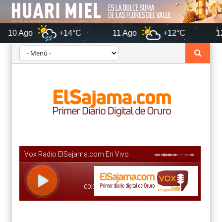
+14°C
11 Ago
+12°C
12 Ago