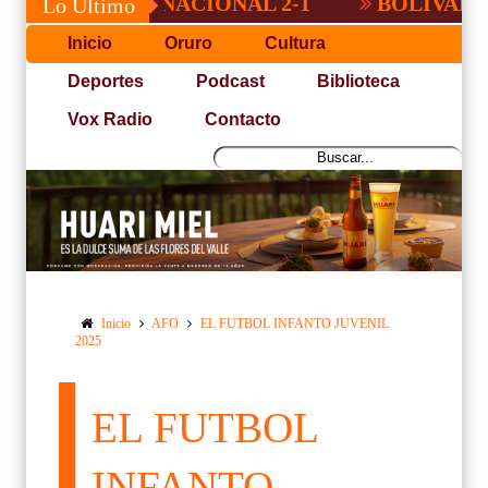
RROTA A NACIONAL 2-1
BOLIVAR DEMOST
Lo Último
Inicio
Oruro
Cultura
Deportes
Podcast
Biblioteca
Vox Radio
Contacto
Inicio
AFO
EL FUTBOL INFANTO JUVENIL
2025
EL FUTBOL
INFANTO