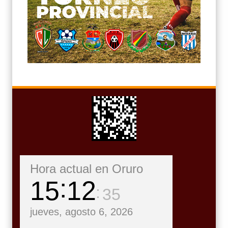
Hora actual en Oruro
15
12
37
jueves, agosto 6, 2026