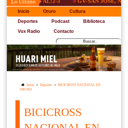
 NACIONAL:2-3
GV-SAN JOSÉ, NO PUDO
Lo Último
Inicio
Oruro
Cultura
Deportes
Podcast
Biblioteca
Vox Radio
Contacto
Inicio
Deportes
BICICROSS NACIONAL EN
ORURO
BICICROSS
NACIONAL EN