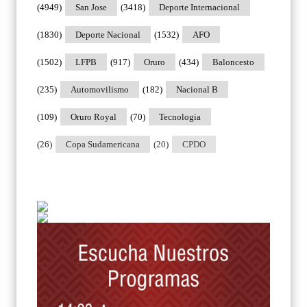
(4949)
San Jose
(3418)
Deporte Internacional
(1830)
Deporte Nacional
(1532)
AFO
(1502)
LFPB
(917)
Oruro
(434)
Baloncesto
(235)
Automovilismo
(182)
Nacional B
(109)
Oruro Royal
(70)
Tecnologia
(26)
Copa Sudamericana
(20)
CPDO