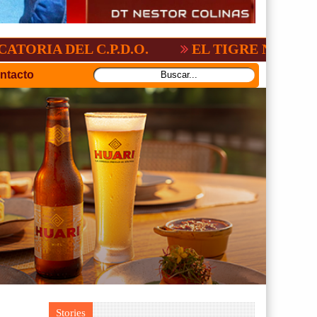
L C.P.D.O.
EL TIGRE NO PERDONO A NA
ntacto
Stories