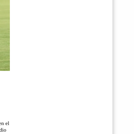
en el
dio