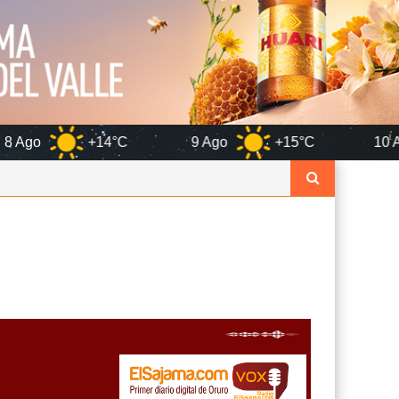
4°C
9 Ago
+15°C
10 Ago
+14°