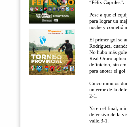
“Félix Capriles”.
Pese a que el equi
para lograr un me
noche y cometió a
El primer gol se 
Rodríguez, cuando
No hubo más goles
Real Oruro aplico 
definición, sin em
para anotar el gol
Cinco minutos dur
un error de la def
2-1.
Ya en el final, mi
defensivo de la vi
valle,3-1.