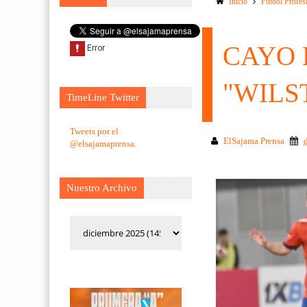
Inicio
Futbol Profes
CAYO 
"WILST
TimeLine Twitter
Tweets por el
ElSajama Prensa
@elsajamaprensa.
Nuestro Archivo