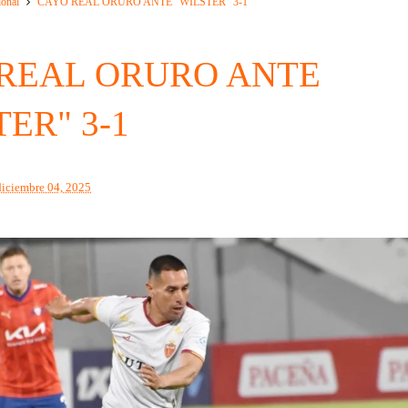
ional
CAYO REAL ORURO ANTE "WILSTER" 3-1
REAL ORURO ANTE
ER" 3-1
diciembre 04, 2025