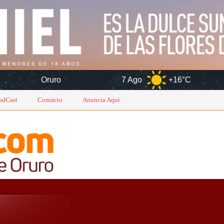
o
7 Ago
+16°C
8 Ago
+1
odCast
Contacto
Anuncia Aqui