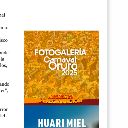
nal
bino.
isco
donde
 la
los,
hando
ter”,
rror
del