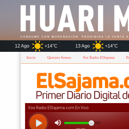
+14°C
13 Ago
+14°C
Orur
Inicio
Quienes Somos
Vox Radio ElSajama
P