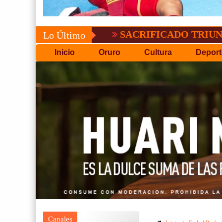
SACRIFICADO TRIUNFO DE BOL
Lo Último
Inicio
Oruro
Cultura
Deport
Canales