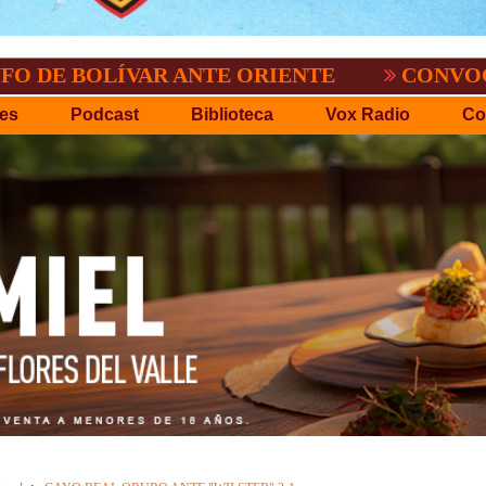
ÍVAR ANTE ORIENTE
CONVOCATORIA DE
es
Podcast
Biblioteca
Vox Radio
Co