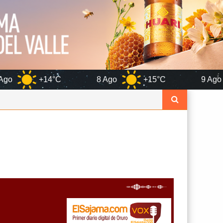
8 Ago
+15°C
9 Ago
+17°C