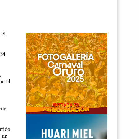
del
 34
,
on el
tir
rtido
, un