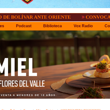
AR ANTE ORIENTE
CONVOCATORIA DEL C
es
Podcast
Biblioteca
Vox Radio
Co