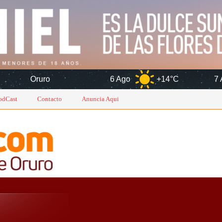
6 Ago
+14°C
7 Ago
+14°C
odCast
Contacto
Anuncia Aqui