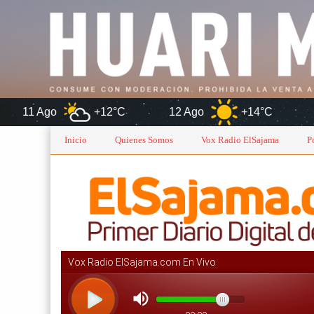
+12°C
12 Ago
+14°C
Oruro
Inicio
Quienes Somos
Vox Radio ElSajama
P