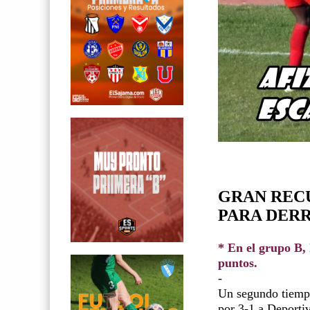
GRAN REC
PARA DERR
* En el grupo B,
puntos.
-
Un segundo tiempo
por 3-1 a Deporti