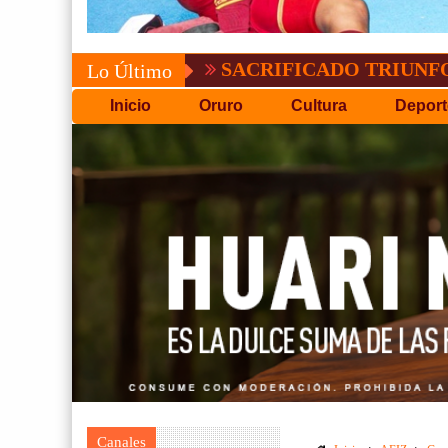
SACRIFICADO TRIUNFO DE BOLÍV
Lo Último
Inicio
Oruro
Cultura
Deport
Canales