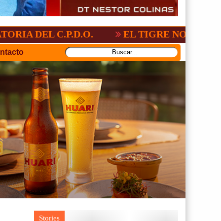
.P.D.O.
EL TIGRE NO PERDONO A NACI
ntacto
Stories