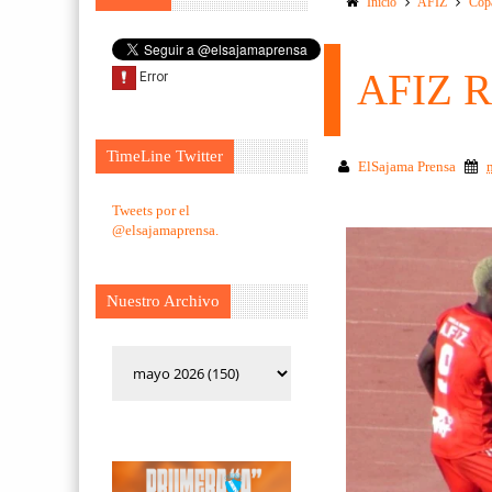
Inicio
AFIZ
Cop
AFIZ 
TimeLine Twitter
ElSajama Prensa
Tweets por el
@elsajamaprensa.
Nuestro Archivo