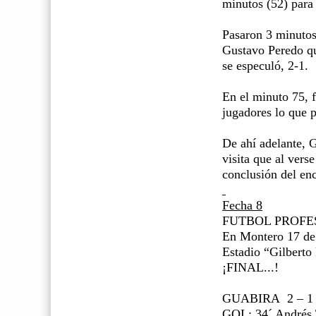
minutos (52) para
Pasaron 3 minutos 
Gustavo Peredo qu
se especuló, 2-1.
En el minuto 75, 
jugadores lo que 
De ahí adelante, 
visita que al vers
conclusión del en
Fecha 8
FUTBOL PROFE
En Montero 17 d
Estadio “Gilberto
¡FINAL...!
GUABIRA
2 – 
GOL: 34´ Andrés 