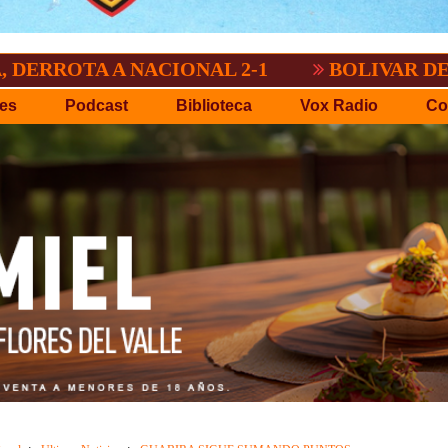
 A NACIONAL 2-1
BOLIVAR DEMOSTRO Q
es
Podcast
Biblioteca
Vox Radio
Co