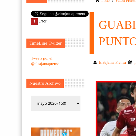
Inicio
Futbol Profes
GUABI
PUNT
TimeLine Twitter
Tweets por el
ElSajama Prensa
@elsajamaprensa.
Nuestro Archivo