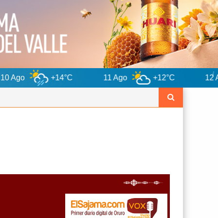
+14°C
11 Ago
+12°C
12 Ago
+13