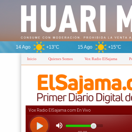
+13°C
15 Ago
+15°C
Oru
Inicio
Quienes Somos
Vox Radio ElSajama
P