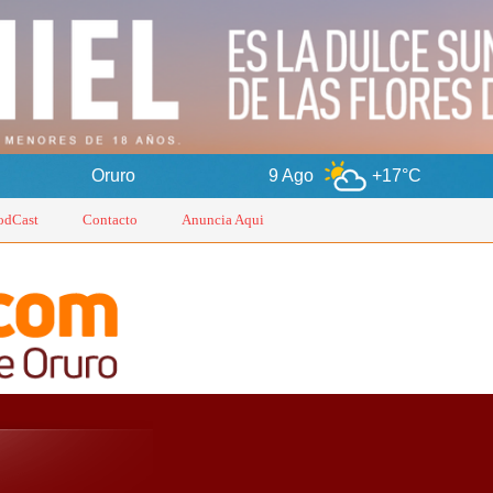
ro
9 Ago
+17°C
10 Ago
odCast
Contacto
Anuncia Aqui