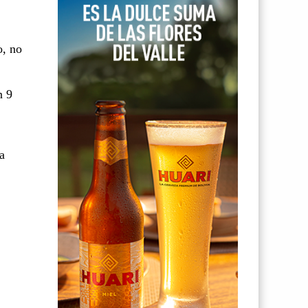
o, no
n 9
a