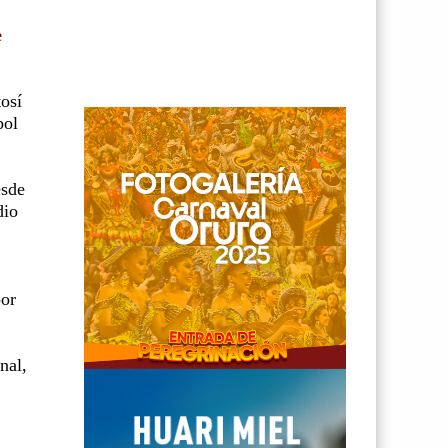
e
osí
bol
esde
dio
por
nal,