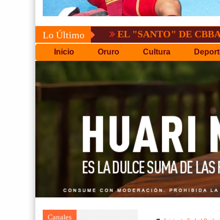
EL "SANTO" DE CBBA, DERROTA
Lo Último
Inicio
Oruro
Cultura
Deport
Canales