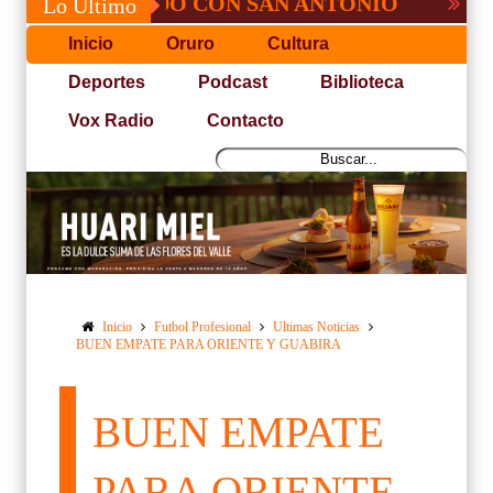
 NO PUDO CON SAN ANTONIO
COPA PAC
Lo Último
Inicio
Oruro
Cultura
Deportes
Podcast
Biblioteca
Vox Radio
Contacto
Inicio
Futbol Profesional
Ultimas Noticias
BUEN EMPATE PARA ORIENTE Y GUABIRA
BUEN EMPATE
PARA ORIENTE