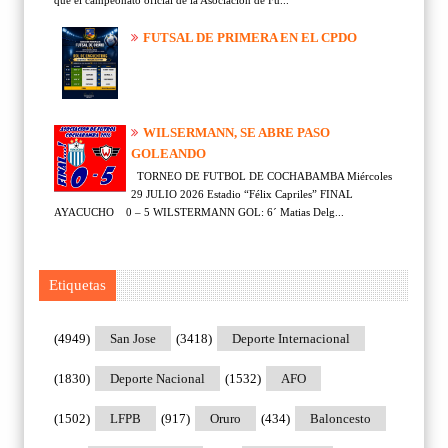
FUTSAL DE PRIMERA EN EL CPDO
WILSERMANN, SE ABRE PASO
GOLEANDO
TORNEO DE FUTBOL DE COCHABAMBA Miércoles
29 JULIO 2026 Estadio “Félix Capriles” FINAL
AYACUCHO 0 – 5 WILSTERMANN GOL: 6´ Matias Delg...
Etiquetas
(4949)
San Jose
(3418)
Deporte Internacional
(1830)
Deporte Nacional
(1532)
AFO
(1502)
LFPB
(917)
Oruro
(434)
Baloncesto