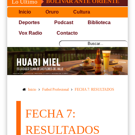
UNFO DE BOLÍVAR ANTE ORIENTE
CONVO
Lo Último
Inicio
Oruro
Cultura
Deportes
Podcast
Biblioteca
Vox Radio
Contacto
Inicio
Futbol Profesional
FECHA 7: RESULTADOS
FECHA 7:
RESULTADOS