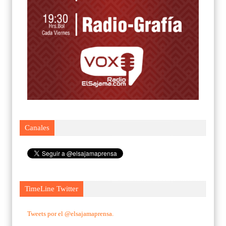
Canales
TimeLine Twitter
Tweets por el @elsajamaprensa.