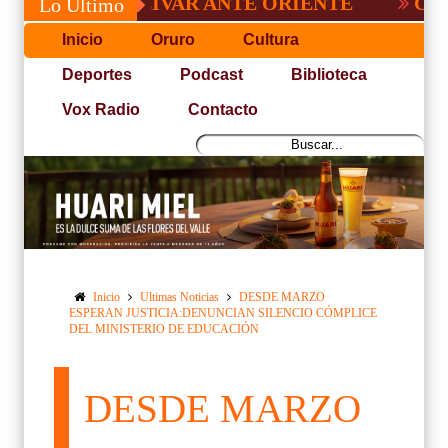
DE BOLÍVAR ANTE ORIENTE
CONVOCATOR
Lo Último
Inicio
Oruro
Cultura
Deportes
Podcast
Biblioteca
Vox Radio
Contacto
Inicio
Ultimas Noticias
DESDE MARZO
ESPERAN JUSTICIA:DENUNCIAN SILENCIO CÓMPLICE
DEL MINISTERIO DE EDUCACIÓN
DESDE MARZO