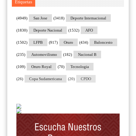
Etiquetas
(4949)
San Jose
(3418)
Deporte Internacional
(1830)
Deporte Nacional
(1532)
AFO
(1502)
LFPB
(917)
Oruro
(434)
Baloncesto
(235)
Automovilismo
(182)
Nacional B
(109)
Oruro Royal
(70)
Tecnologia
(26)
Copa Sudamericana
(20)
CPDO