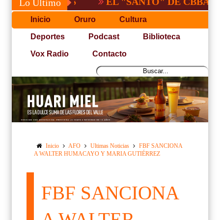
EL "SANTO" DE CBBA, DERROTA
Lo Último
Inicio
Oruro
Cultura
Deportes
Podcast
Biblioteca
Vox Radio
Contacto
Inicio
AFO
Ultimas Noticias
FBF SANCIONA
A WALTER HUMACAYO Y MARIA GUTIÉRREZ
FBF SANCIONA
A WALTER