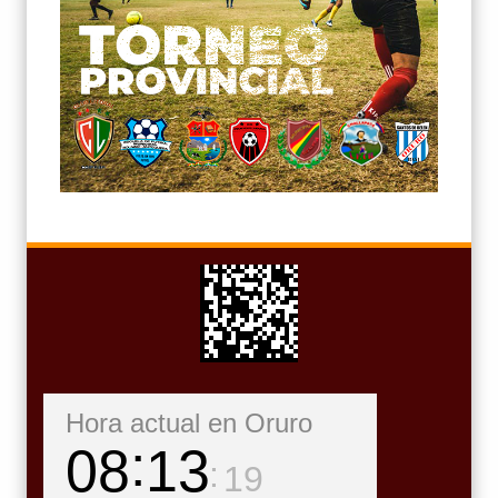
Hora actual en Oruro
08
13
20