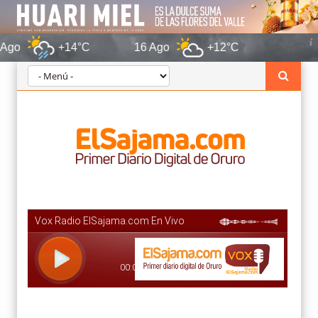
+14°C
16 Ago
+12°C
Oruro