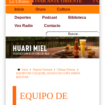
DE BOLÍVAR ANTE ORIENTE
CONVOCATO
Lo Último
Inicio
Oruro
Cultura
Deportes
Podcast
Biblioteca
Vox Radio
Contacto
Inicio
Deporte Nacional
Ultimas Noticias
EQUIPO DE COLQUIRI, AVANZA EN COPA SIMÓN
BOLÍVAR
EQUIPO DE