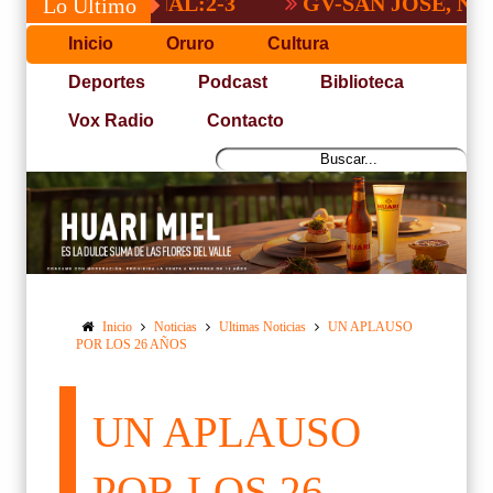
 NACIONAL:2-3
GV-SAN JOSÉ, NO PUDO
Lo Último
Inicio
Oruro
Cultura
Deportes
Podcast
Biblioteca
Vox Radio
Contacto
Inicio
Noticias
Ultimas Noticias
UN APLAUSO
POR LOS 26 AÑOS
UN APLAUSO
POR LOS 26