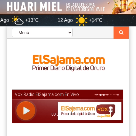
+13°C
12 Ago
+14°C
Oruro