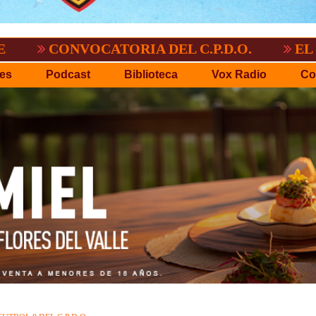
NVOCATORIA DEL C.P.D.O.
EL TIGRE N
es
Podcast
Biblioteca
Vox Radio
Co