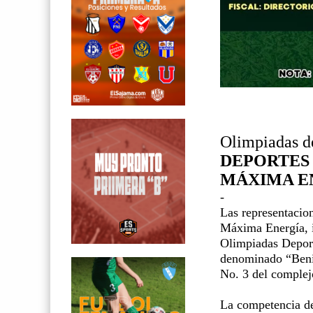
Olimpiadas d
DEPORTES 
MÁXIMA EN
-
Las representacio
Máxima Energía, i
Olimpiadas Deport
denominado “Benig
No. 3 del comple
La competencia de