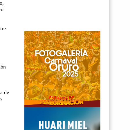
o,
yo
tre
ión
ia de
as