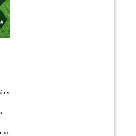
ión y
a
 con