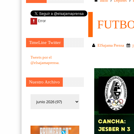
Inicio
Deportes
FUTBOL
TimeLine Twitter
ElSajama Prensa
Tweets por el
@elsajamaprensa.
Nuestro Archivo