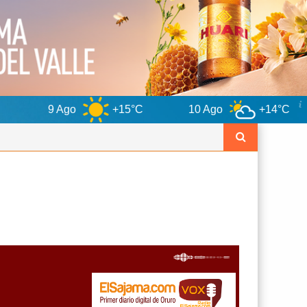
o
+15°C
10 Ago
+14°C
11 Ago