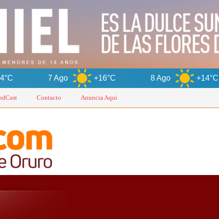
 Ago
+16°C
8 Ago
+14°C
9 Ag
odCast
Contacto
Anuncia Aqui