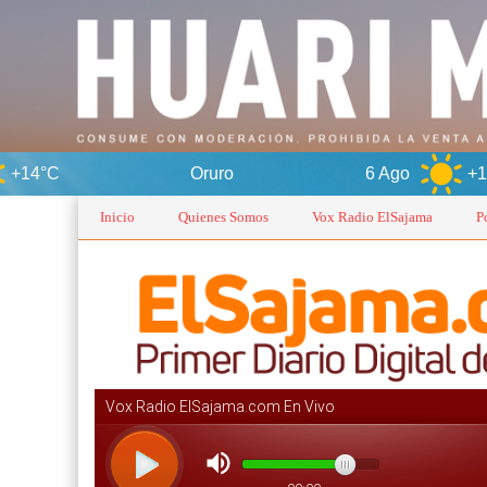
Oruro
6 Ago
+14°C
7
Inicio
Quienes Somos
Vox Radio ElSajama
P