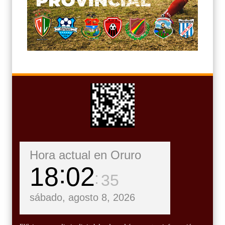
Hora actual en Oruro
18
02
36
sábado, agosto 8, 2026