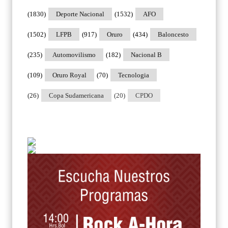
(1830)
Deporte Nacional
(1532)
AFO
(1502)
LFPB
(917)
Oruro
(434)
Baloncesto
(235)
Automovilismo
(182)
Nacional B
(109)
Oruro Royal
(70)
Tecnologia
(26)
Copa Sudamericana
(20)
CPDO