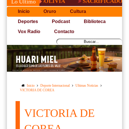
RGO EN BOLIVIA
SACRIFICADO TRIUNF
Lo Último
Inicio
Oruro
Cultura
Deportes
Podcast
Biblioteca
Vox Radio
Contacto
Inicio
Deporte Internacional
Ultimas Noticias
VICTORIA DE COREA
VICTORIA DE
COREA