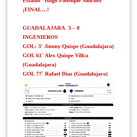
Estadio “Hugo Palenque Sánchez”
¡FINAL…!
GUADALAJARA 3 – 0
INGENIEROS
GOL: 3´ Jimmy Quispe (Guadalajara)
GOL 61´ Alex Quispe Villca
(Guadalajara)
GOL 77´ Rafael Diaz (Guadalajara)