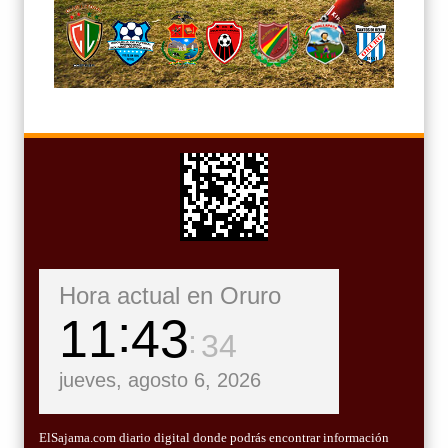
Hora actual en Oruro
11
43
36
jueves, agosto 6, 2026
ElSajama.com diario digital donde podrás encontrar información