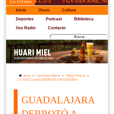
GV-SAN JOSÉ, NO PUDO C
Lo Último
Inicio
Oruro
Cultura
Deportes
Podcast
Biblioteca
Vox Radio
Contacto
Inicio
Copa Simon Bolivar
Ultimas Noticias
GUADALAJARA DERROTÓ A INGENIEROS
GUADALAJARA
DERROTÓ A