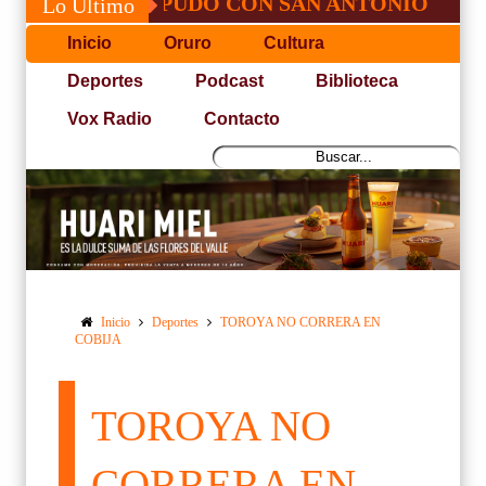
OSÉ, NO PUDO CON SAN ANTONIO
COPA 
Lo Último
Inicio
Oruro
Cultura
Deportes
Podcast
Biblioteca
Vox Radio
Contacto
Inicio
Deportes
TOROYA NO CORRERA EN
COBIJA
TOROYA NO
CORRERA EN