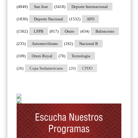
(4949)
San Jose
(3418)
Deporte Internacional
(1830)
Deporte Nacional
(1532)
AFO
(1502)
LFPB
(917)
Oruro
(434)
Baloncesto
(235)
Automovilismo
(182)
Nacional B
(109)
Oruro Royal
(70)
Tecnologia
(26)
Copa Sudamericana
(20)
CPDO