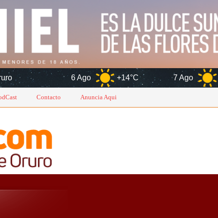
6 Ago
+14°C
7 Ago
+14°C
odCast
Contacto
Anuncia Aqui