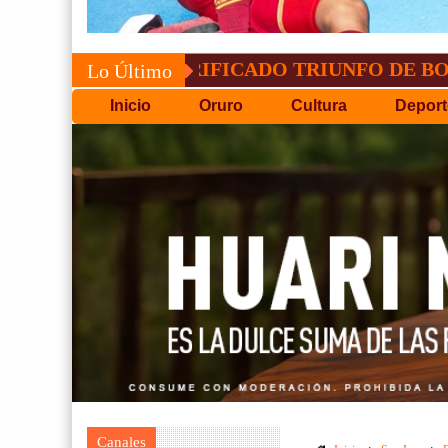
CONVOCATORIA DEL C
Lo Último
Inicio
Oruro
Cultura
Deport
Canales