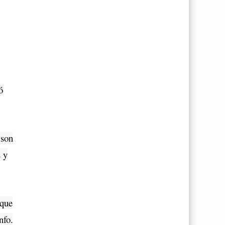
ó
 son
 y
 que
nfo.