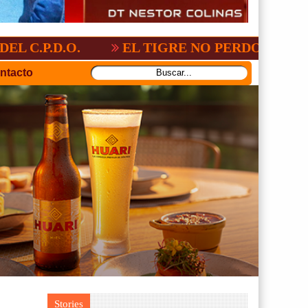
ONAL:2-3
GV-SAN JOSÉ, NO PUDO CON 
ntacto
Stories