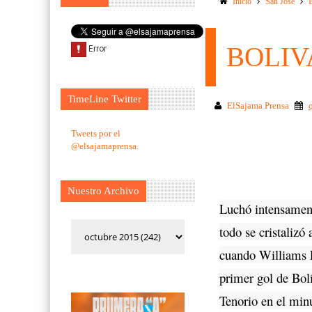
Inicio
San Jose
BOLIVA
TimeLine Twitter
ElSajama Prensa
Tweets por el
@elsajamaprensa.
Nuestro Archivo
Luchó intensamen
todo se cristalizó
cuando Williams F
primer gol de Bol
Tenorio en el min