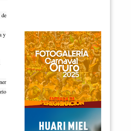
 de
a y
n
ner
rio