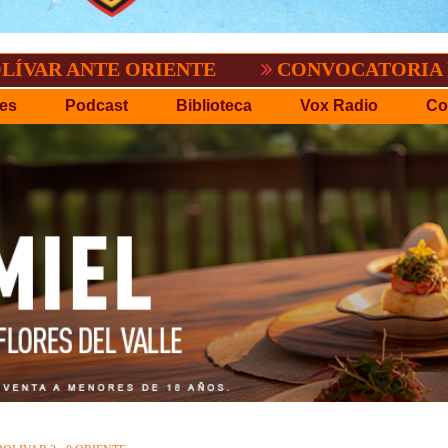
.P.D.O.
EL TIGRE NO PERDONO A NACI
es
Podcast
Biblioteca
Vox Radio
Co