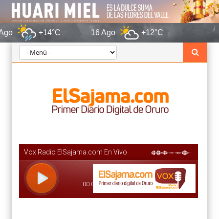
+14°C
16 Ago
+12°C
Oruro