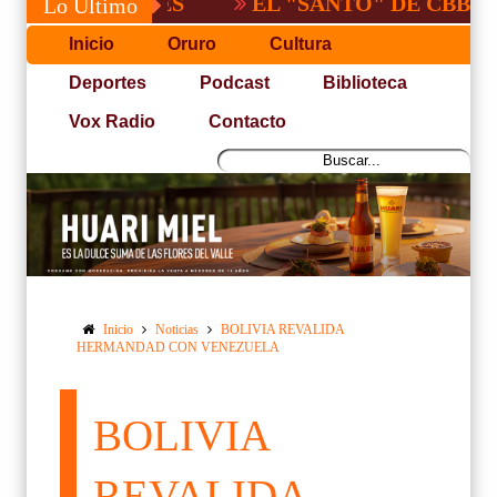
EL "SANTO" DE CBBA, DERROT
Lo Último
Inicio
Oruro
Cultura
Deportes
Podcast
Biblioteca
Vox Radio
Contacto
Inicio
Noticias
BOLIVIA REVALIDA
HERMANDAD CON VENEZUELA
BOLIVIA
REVALIDA