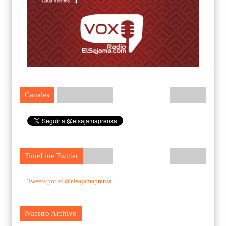
Canales
TimeLine Twitter
Tweets por el @elsajamaprensa.
Nuestro Archivo