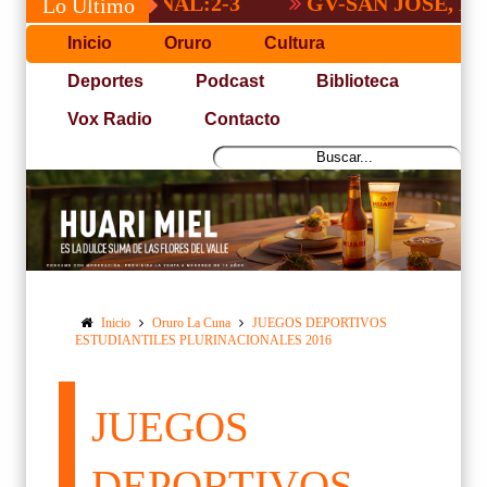
A NACIONAL:2-3
GV-SAN JOSÉ, NO PUD
Lo Último
Inicio
Oruro
Cultura
Deportes
Podcast
Biblioteca
Vox Radio
Contacto
Inicio
Oruro La Cuna
JUEGOS DEPORTIVOS
ESTUDIANTILES PLURINACIONALES 2016
JUEGOS
DEPORTIVOS