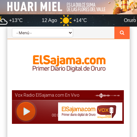
12 Ago
+14°C
Oruro