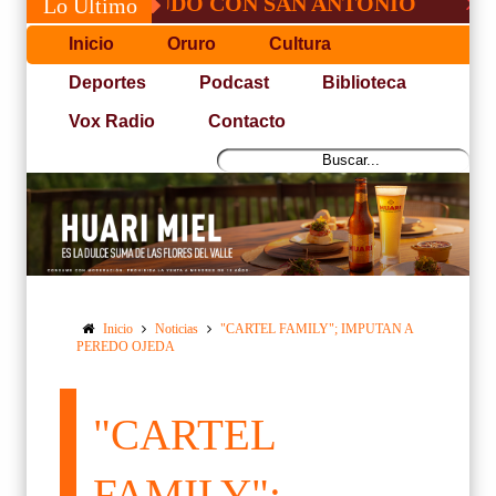
É, NO PUDO CON SAN ANTONIO
COPA P
Lo Último
Inicio
Oruro
Cultura
Deportes
Podcast
Biblioteca
Vox Radio
Contacto
Inicio
Noticias
"CARTEL FAMILY"; IMPUTAN A
PEREDO OJEDA
"CARTEL
FAMILY";