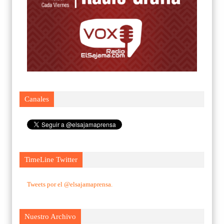
Canales
TimeLine Twitter
Tweets por el @elsajamaprensa.
Nuestro Archivo