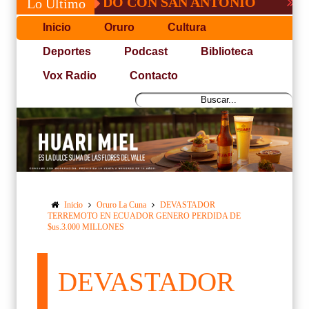
, NO PUDO CON SAN ANTONIO
COPA PA
Lo Último
Inicio
Oruro
Cultura
Deportes
Podcast
Biblioteca
Vox Radio
Contacto
Inicio
Oruro La Cuna
DEVASTADOR
TERREMOTO EN ECUADOR GENERO PERDIDA DE
$us.3.000 MILLONES
DEVASTADOR