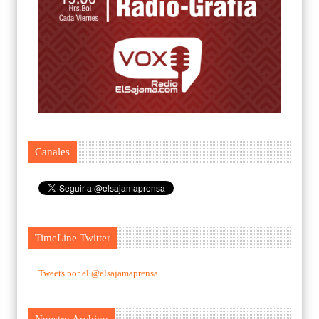
Canales
TimeLine Twitter
Tweets por el @elsajamaprensa.
Nuestro Archivo