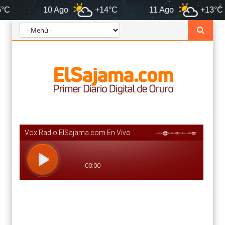
10 Ago
+14°C
11 Ago
+13°C