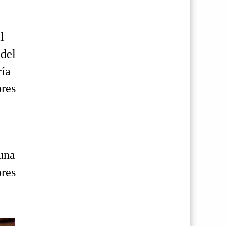
l
 del
ría
ores
una
ores