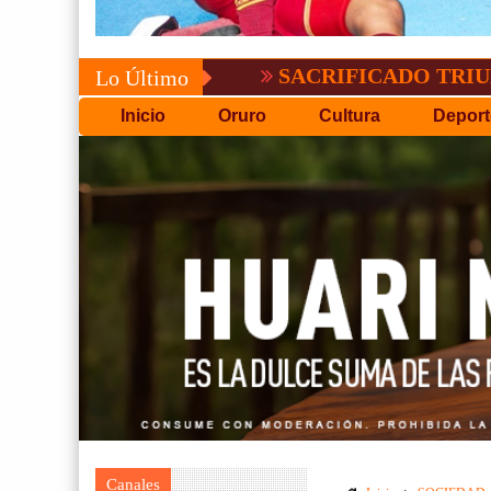
SACRIFICADO TRIUNFO DE B
Lo Último
Inicio
Oruro
Cultura
Deport
Canales