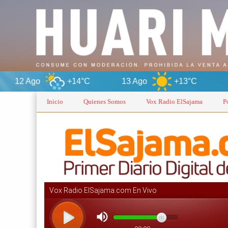
+14°C
13 Ago
+13°C
Oruro
Inicio
Quienes Somos
Vox Radio ElSajama
P