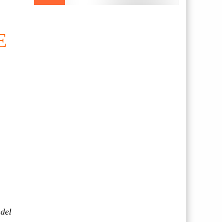
E
 del