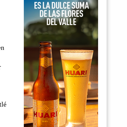
en
r
tlé