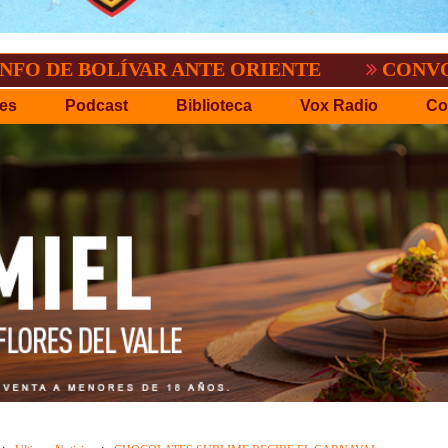
OLÍVAR ANTE ORIENTE
CONVOCATORIA D
es
Podcast
Biblioteca
Vox Radio
Co