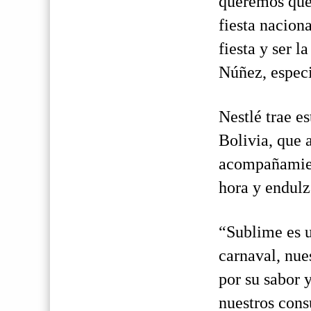
queremos que 
fiesta nacion
fiesta y ser 
Núñez, especi
Nestlé trae e
Bolivia, que 
acompañamien
hora y endulz
“Sublime es u
carnaval, nues
por su sabor 
nuestros cons