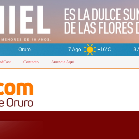
7 Ago
+16°C
8 Ago
+15°
odCast
Contacto
Anuncia Aqui