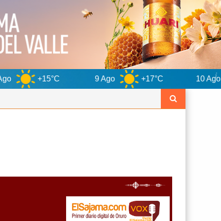
C
9 Ago
+17°C
10 Ago
+13°C