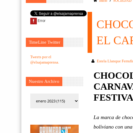
Inicio
SOCIEDAD
CHOCO
EL CA
TimeLine Twitter
Tweets por el
Estela Llanque Ferruf
@elsajamaprensa.
CHOCOL
Nuestro Archivo
CARNAV
FESTIVA
La marca de chocol
boliviano con una