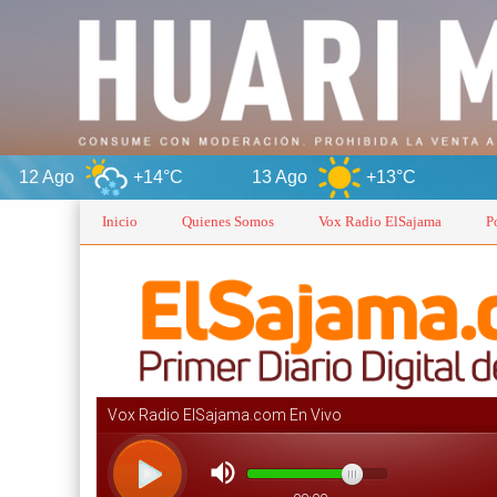
+14°C
13 Ago
+13°C
Oruro
Inicio
Quienes Somos
Vox Radio ElSajama
P