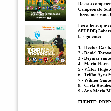
De esta competenc
Campeonato Sud
Iberoamericano U
Los atletas que 
SEDEDE(Gobernaci
la siguiente:
1.- Héctor Garib
2.- Daniel Toroy
3.- Deymar santo
4.- Mario Flores
5.- Víctor Hugo
6.- Trifón Ayca
7.- Wilmer Sant
8.- Carla Rosales
9.- Ana María M
FUENTE: RRPP 