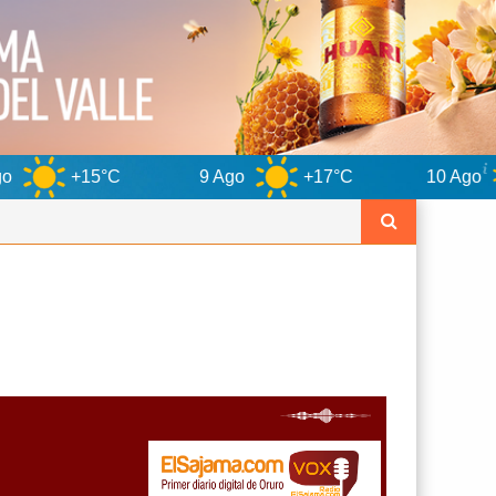
9 Ago
+17°C
10 Ago
+13°C