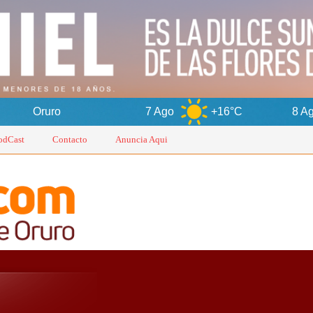
7 Ago
+16°C
8 Ago
+15°C
odCast
Contacto
Anuncia Aqui