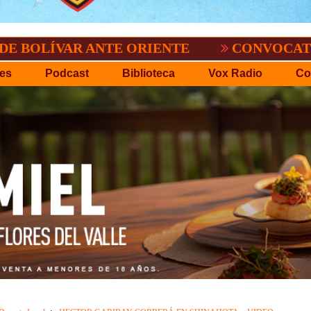
R ANTE ORIENTE
CONVOCATORIA DEL C.
es
Podcast
Biblioteca
Vox Radio
Co