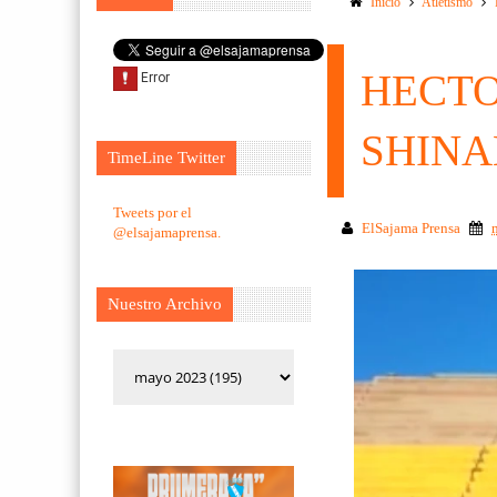
Inicio
Atletismo
HECTO
SHINA
TimeLine Twitter
Tweets por el
ElSajama Prensa
@elsajamaprensa.
Nuestro Archivo