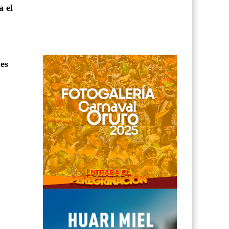
a el
es