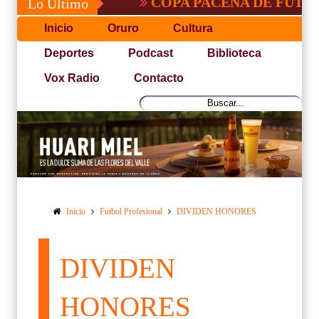
COPA PACEÑA DE FUTBOL
Lo Último
Inicio
Oruro
Cultura
Deportes
Podcast
Biblioteca
Vox Radio
Contacto
Inicio
Futbol Profesional
DIVIDEN HONORES
DIVIDEN
HONORES