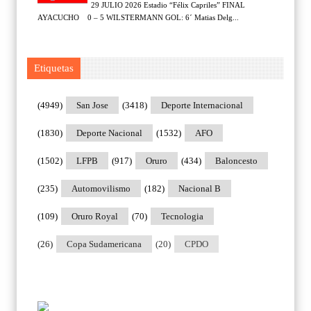
29 JULIO 2026 Estadio “Félix Capriles” FINAL
AYACUCHO 0 – 5 WILSTERMANN GOL: 6´ Matias Delg...
Etiquetas
(4949)
San Jose
(3418)
Deporte Internacional
(1830)
Deporte Nacional
(1532)
AFO
(1502)
LFPB
(917)
Oruro
(434)
Baloncesto
(235)
Automovilismo
(182)
Nacional B
(109)
Oruro Royal
(70)
Tecnologia
(26)
Copa Sudamericana
(20)
CPDO