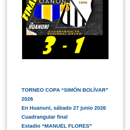
TORNEO COPA “SIMÓN BOLÍVAR”
2026
En Huanuni, sábado 27 junio 2026
Cuadrangular final
Estadio “MANUEL FLORES”