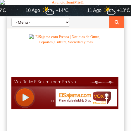
10 Ago
+14°C
11 Ago
+13°C