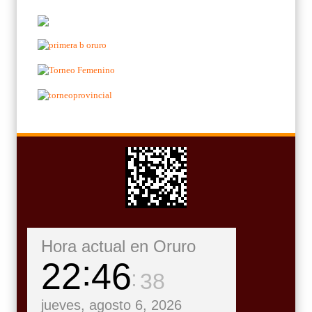
Hora actual en Oruro
22
46
39
jueves, agosto 6, 2026