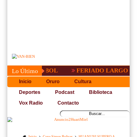
CEÑA DE FUTBOL
FERIADO LARGO EN B
Lo Último
Inicio
Oruro
Cultura
Deportes
Podcast
Biblioteca
Vox Radio
Contacto
Inicio
Copa Simon Bolivar
HUANUNI SUPERO A