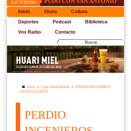
JOSÉ, NO PUDO CON SAN ANTONIO
COPA
Lo Último
Inicio
Oruro
Cultura
Deportes
Podcast
Biblioteca
Vox Radio
Contacto
Inicio
Copa Simon Bolivar
PERDIO INGENIEROS
EN CHALLAPATA
PERDIO
INGENIEROS