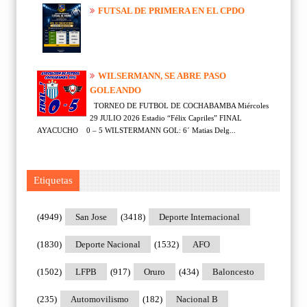
FUTSAL DE PRIMERA EN EL CPDO
WILSERMANN, SE ABRE PASO
GOLEANDO
TORNEO DE FUTBOL DE COCHABAMBA Miércoles
29 JULIO 2026 Estadio “Félix Capriles” FINAL
AYACUCHO 0 – 5 WILSTERMANN GOL: 6´ Matias Delg...
Etiquetas
(4949)
San Jose
(3418)
Deporte Internacional
(1830)
Deporte Nacional
(1532)
AFO
(1502)
LFPB
(917)
Oruro
(434)
Baloncesto
(235)
Automovilismo
(182)
Nacional B